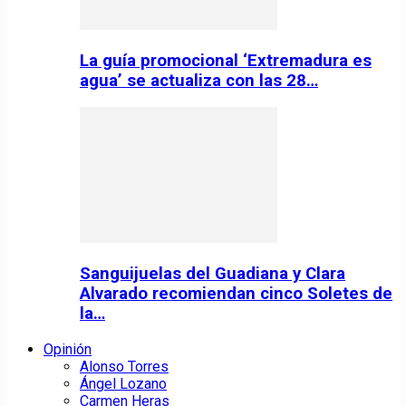
La guía promocional ‘Extremadura es
agua’ se actualiza con las 28…
Sanguijuelas del Guadiana y Clara
Alvarado recomiendan cinco Soletes de
la…
Opinión
Alonso Torres
Ángel Lozano
Carmen Heras