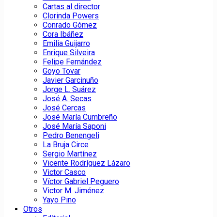
Cartas al director
Clorinda Powers
Conrado Gómez
Cora Ibáñez
Emilia Guijarro
Enrique Silveira
Felipe Fernández
Goyo Tovar
Javier Garcinuño
Jorge L. Suárez
José A. Secas
José Cercas
José María Cumbreño
José María Saponi
Pedro Benengeli
La Bruja Circe
Sergio Martínez
Vicente Rodríguez Lázaro
Victor Casco
Víctor Gabriel Peguero
Victor M. Jiménez
Yayo Pino
Otros