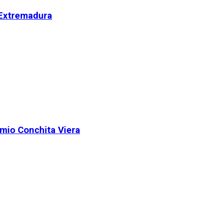
 Extremadura
remio Conchita Viera