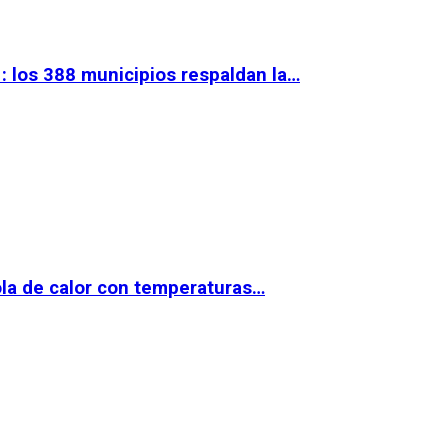
 los 388 municipios respaldan la…
la de calor con temperaturas…