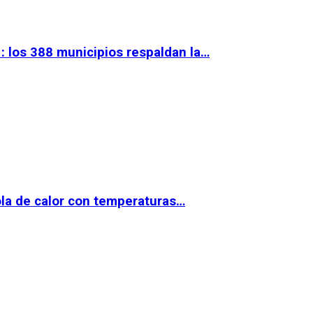
 los 388 municipios respaldan la…
la de calor con temperaturas…