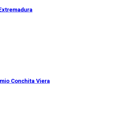
 Extremadura
remio Conchita Viera