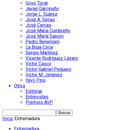
Goyo Tovar
Javier Garcinuño
Jorge L. Suárez
José A. Secas
José Cercas
José María Cumbreño
José María Saponi
Pedro Benengeli
La Bruja Circe
Sergio Martínez
Vicente Rodríguez Lázaro
Victor Casco
Víctor Gabriel Peguero
Victor M. Jiménez
Yayo Pino
Otros
Editorial
Entrevistas
Premios AVP
Inicio
Extremadura
Extremadura