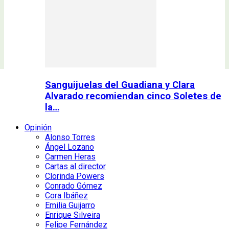
Sanguijuelas del Guadiana y Clara
Alvarado recomiendan cinco Soletes de
la…
Opinión
Alonso Torres
Ángel Lozano
Carmen Heras
Cartas al director
Clorinda Powers
Conrado Gómez
Cora Ibáñez
Emilia Guijarro
Enrique Silveira
Felipe Fernández