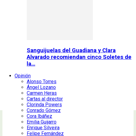
Sanguijuelas del Guadiana y Clara
Alvarado recomiendan cinco Soletes de
la…
Opinión
Alonso Torres
Ángel Lozano
Carmen Heras
Cartas al director
Clorinda Powers
Conrado Gómez
Cora Ibáñez
Emilia Guijarro
Enrique Silveira
Felipe Fernández