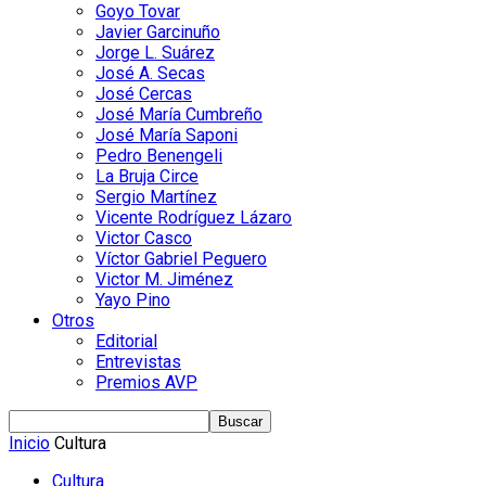
Goyo Tovar
Javier Garcinuño
Jorge L. Suárez
José A. Secas
José Cercas
José María Cumbreño
José María Saponi
Pedro Benengeli
La Bruja Circe
Sergio Martínez
Vicente Rodríguez Lázaro
Victor Casco
Víctor Gabriel Peguero
Victor M. Jiménez
Yayo Pino
Otros
Editorial
Entrevistas
Premios AVP
Inicio
Cultura
Cultura