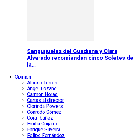
Sanguijuelas del Guadiana y Clara
Alvarado recomiendan cinco Soletes de
la…
Opinión
Alonso Torres
Ángel Lozano
Carmen Heras
Cartas al director
Clorinda Powers
Conrado Gómez
Cora Ibáñez
Emilia Guijarro
Enrique Silveira
Felipe Fernández