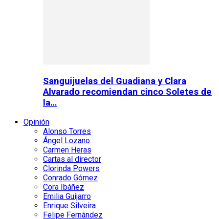
Sanguijuelas del Guadiana y Clara
Alvarado recomiendan cinco Soletes de
la…
Opinión
Alonso Torres
Ángel Lozano
Carmen Heras
Cartas al director
Clorinda Powers
Conrado Gómez
Cora Ibáñez
Emilia Guijarro
Enrique Silveira
Felipe Fernández