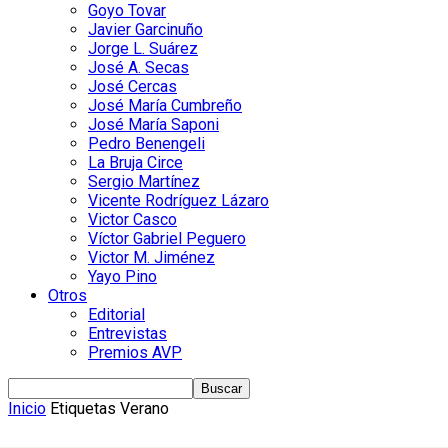
Goyo Tovar
Javier Garcinuño
Jorge L. Suárez
José A. Secas
José Cercas
José María Cumbreño
José María Saponi
Pedro Benengeli
La Bruja Circe
Sergio Martínez
Vicente Rodríguez Lázaro
Victor Casco
Víctor Gabriel Peguero
Victor M. Jiménez
Yayo Pino
Otros
Editorial
Entrevistas
Premios AVP
Inicio
Etiquetas
Verano