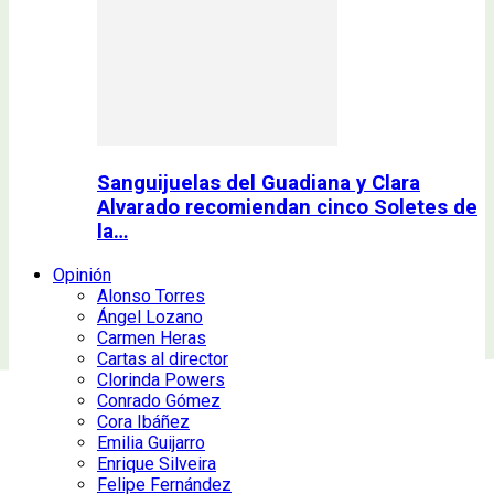
Sanguijuelas del Guadiana y Clara
Alvarado recomiendan cinco Soletes de
la…
Opinión
Alonso Torres
Ángel Lozano
Carmen Heras
Cartas al director
Clorinda Powers
Conrado Gómez
Cora Ibáñez
Emilia Guijarro
Enrique Silveira
Felipe Fernández