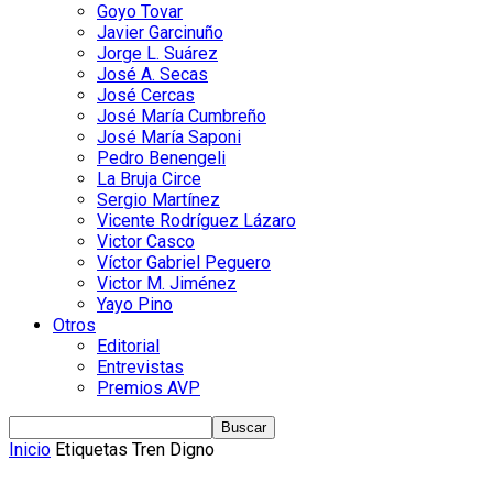
Goyo Tovar
Javier Garcinuño
Jorge L. Suárez
José A. Secas
José Cercas
José María Cumbreño
José María Saponi
Pedro Benengeli
La Bruja Circe
Sergio Martínez
Vicente Rodríguez Lázaro
Victor Casco
Víctor Gabriel Peguero
Victor M. Jiménez
Yayo Pino
Otros
Editorial
Entrevistas
Premios AVP
Inicio
Etiquetas
Tren Digno