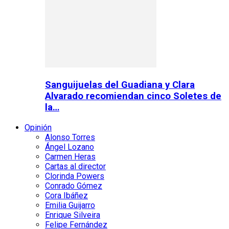
Sanguijuelas del Guadiana y Clara
Alvarado recomiendan cinco Soletes de
la…
Opinión
Alonso Torres
Ángel Lozano
Carmen Heras
Cartas al director
Clorinda Powers
Conrado Gómez
Cora Ibáñez
Emilia Guijarro
Enrique Silveira
Felipe Fernández