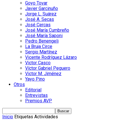
Goyo Tovar
Javier Garcinuño
Jorge L. Suárez
José A. Secas
José Cercas
José María Cumbreño
José María Saponi
Pedro Benengeli
La Bruja Circe
Sergio Martínez
Vicente Rodríguez Lázaro
Victor Casco
Víctor Gabriel Peguero
Victor M. Jiménez
Yayo Pino
Otros
Editorial
Entrevistas
Premios AVP
Inicio
Etiquetas
Actividades