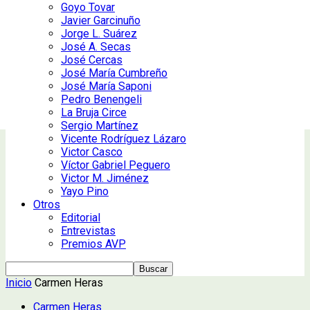
Goyo Tovar
Javier Garcinuño
Jorge L. Suárez
José A. Secas
José Cercas
José María Cumbreño
José María Saponi
Pedro Benengeli
La Bruja Circe
Sergio Martínez
Vicente Rodríguez Lázaro
Victor Casco
Víctor Gabriel Peguero
Victor M. Jiménez
Yayo Pino
Otros
Editorial
Entrevistas
Premios AVP
Inicio
Carmen Heras
Carmen Heras