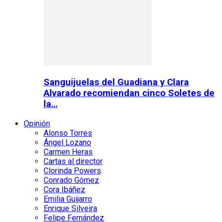
Sanguijuelas del Guadiana y Clara
Alvarado recomiendan cinco Soletes de
la…
Opinión
Alonso Torres
Ángel Lozano
Carmen Heras
Cartas al director
Clorinda Powers
Conrado Gómez
Cora Ibáñez
Emilia Guijarro
Enrique Silveira
Felipe Fernández