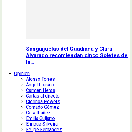
Sanguijuelas del Guadiana y Clara
Alvarado recomiendan cinco Soletes de
la…
Opinión
Alonso Torres
Ángel Lozano
Carmen Heras
Cartas al director
Clorinda Powers
Conrado Gómez
Cora Ibáñez
Emilia Guijarro
Enrique Silveira
Felipe Fernández