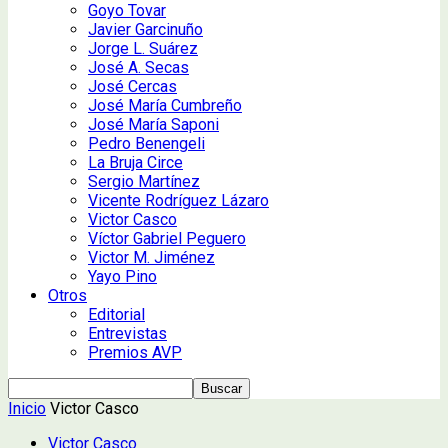
Goyo Tovar
Javier Garcinuño
Jorge L. Suárez
José A. Secas
José Cercas
José María Cumbreño
José María Saponi
Pedro Benengeli
La Bruja Circe
Sergio Martínez
Vicente Rodríguez Lázaro
Victor Casco
Víctor Gabriel Peguero
Victor M. Jiménez
Yayo Pino
Otros
Editorial
Entrevistas
Premios AVP
Inicio
Victor Casco
Victor Casco