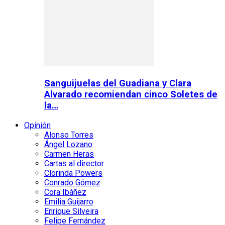
Sanguijuelas del Guadiana y Clara
Alvarado recomiendan cinco Soletes de
la…
Opinión
Alonso Torres
Ángel Lozano
Carmen Heras
Cartas al director
Clorinda Powers
Conrado Gómez
Cora Ibáñez
Emilia Guijarro
Enrique Silveira
Felipe Fernández