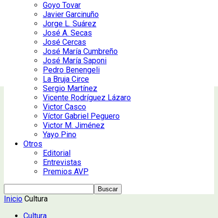
Goyo Tovar
Javier Garcinuño
Jorge L. Suárez
José A. Secas
José Cercas
José María Cumbreño
José María Saponi
Pedro Benengeli
La Bruja Circe
Sergio Martínez
Vicente Rodríguez Lázaro
Victor Casco
Víctor Gabriel Peguero
Victor M. Jiménez
Yayo Pino
Otros
Editorial
Entrevistas
Premios AVP
Inicio
Cultura
Cultura