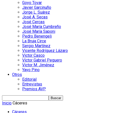
Goyo Tovar
Javier Garcinuño
Jorge L. Suárez
José A. Secas
José Cercas
José María Cumbreño
José María Saponi
Pedro Benengeli
La Bruja Circe
Sergio Martínez
Vicente Rodríguez Lázaro
Victor Casco
Víctor Gabriel Peguero
Victor M. Jiménez
Yayo Pino
Otros
Editorial
Entrevistas
Premios AVP
Inicio
Cáceres
Cáceres