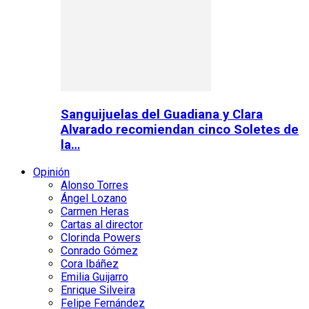
Sanguijuelas del Guadiana y Clara
Alvarado recomiendan cinco Soletes de
la…
Opinión
Alonso Torres
Ángel Lozano
Carmen Heras
Cartas al director
Clorinda Powers
Conrado Gómez
Cora Ibáñez
Emilia Guijarro
Enrique Silveira
Felipe Fernández