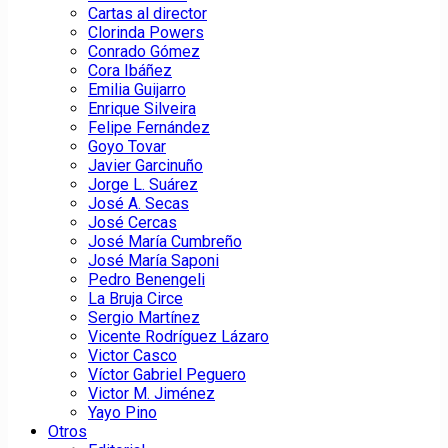
Cartas al director
Clorinda Powers
Conrado Gómez
Cora Ibáñez
Emilia Guijarro
Enrique Silveira
Felipe Fernández
Goyo Tovar
Javier Garcinuño
Jorge L. Suárez
José A. Secas
José Cercas
José María Cumbreño
José María Saponi
Pedro Benengeli
La Bruja Circe
Sergio Martínez
Vicente Rodríguez Lázaro
Victor Casco
Víctor Gabriel Peguero
Victor M. Jiménez
Yayo Pino
Otros