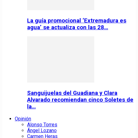
La guía promocional ‘Extremadura es
agua’ se actualiza con las 28…
Sanguijuelas del Guadiana y Clara
Alvarado recomiendan cinco Soletes de
la…
Opinión
Alonso Torres
Ángel Lozano
Carmen Heras