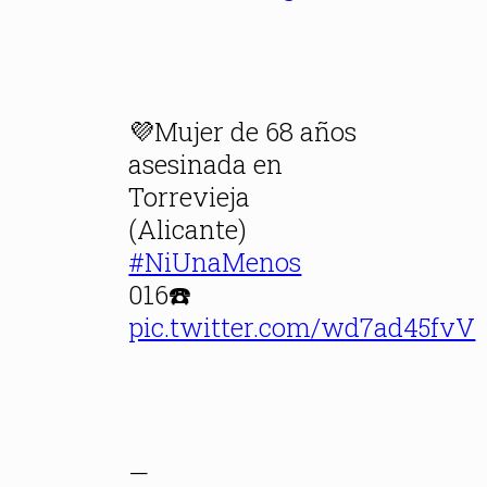
💜Mujer de 68 años
asesinada en
Torrevieja
(Alicante)
#NiUnaMenos
016☎️
pic.twitter.com/wd7ad45fvV
—