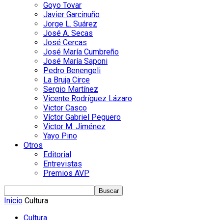
Goyo Tovar
Javier Garcinuño
Jorge L. Suárez
José A. Secas
José Cercas
José María Cumbreño
José María Saponi
Pedro Benengeli
La Bruja Circe
Sergio Martínez
Vicente Rodríguez Lázaro
Victor Casco
Víctor Gabriel Peguero
Victor M. Jiménez
Yayo Pino
Otros
Editorial
Entrevistas
Premios AVP
Inicio
Cultura
Cultura