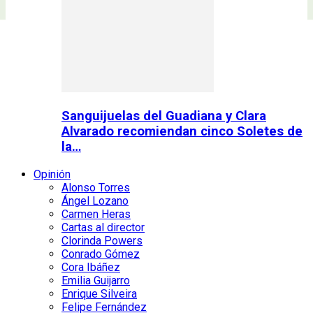
Sanguijuelas del Guadiana y Clara
Alvarado recomiendan cinco Soletes de
la…
Opinión
Alonso Torres
Ángel Lozano
Carmen Heras
Cartas al director
Clorinda Powers
Conrado Gómez
Cora Ibáñez
Emilia Guijarro
Enrique Silveira
Felipe Fernández