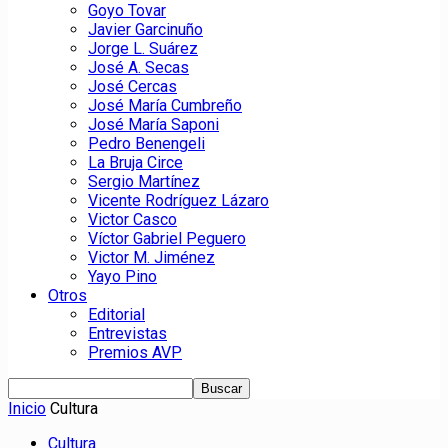
Goyo Tovar
Javier Garcinuño
Jorge L. Suárez
José A. Secas
José Cercas
José María Cumbreño
José María Saponi
Pedro Benengeli
La Bruja Circe
Sergio Martínez
Vicente Rodríguez Lázaro
Victor Casco
Víctor Gabriel Peguero
Victor M. Jiménez
Yayo Pino
Otros
Editorial
Entrevistas
Premios AVP
Inicio
Cultura
Cultura