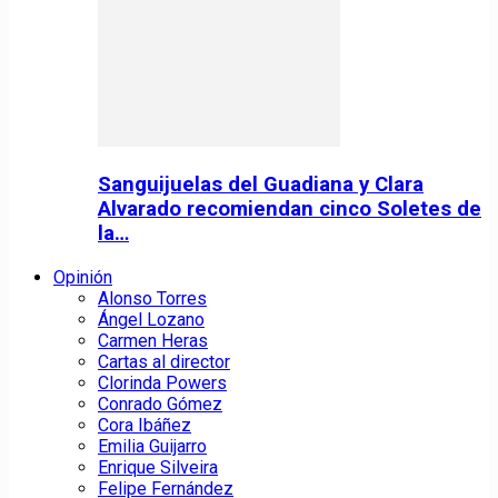
Sanguijuelas del Guadiana y Clara
Alvarado recomiendan cinco Soletes de
la…
Opinión
Alonso Torres
Ángel Lozano
Carmen Heras
Cartas al director
Clorinda Powers
Conrado Gómez
Cora Ibáñez
Emilia Guijarro
Enrique Silveira
Felipe Fernández