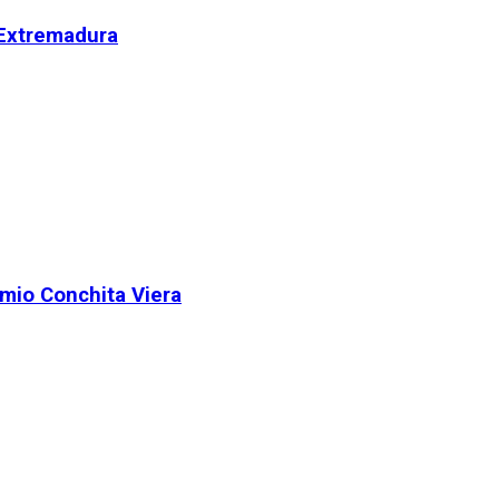
 Extremadura
remio Conchita Viera