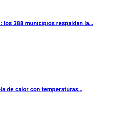
 los 388 municipios respaldan la…
la de calor con temperaturas…