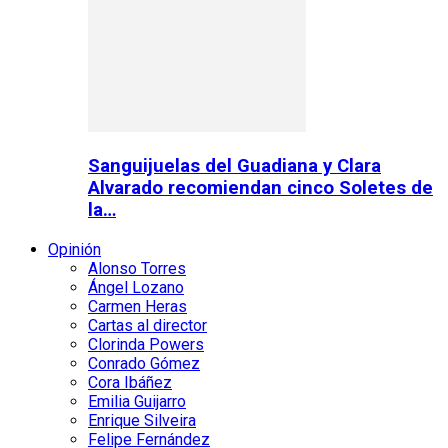
Sanguijuelas del Guadiana y Clara
Alvarado recomiendan cinco Soletes de
la…
Opinión
Alonso Torres
Ángel Lozano
Carmen Heras
Cartas al director
Clorinda Powers
Conrado Gómez
Cora Ibáñez
Emilia Guijarro
Enrique Silveira
Felipe Fernández