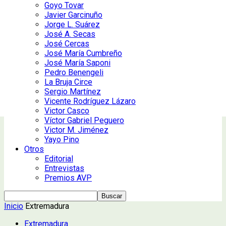
Goyo Tovar
Javier Garcinuño
Jorge L. Suárez
José A. Secas
José Cercas
José María Cumbreño
José María Saponi
Pedro Benengeli
La Bruja Circe
Sergio Martínez
Vicente Rodríguez Lázaro
Victor Casco
Víctor Gabriel Peguero
Victor M. Jiménez
Yayo Pino
Otros
Editorial
Entrevistas
Premios AVP
Inicio
Extremadura
Extremadura