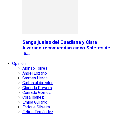
Sanguijuelas del Guadiana y Clara
Alvarado recomiendan cinco Soletes de
la…
Opinión
Alonso Torres
Ángel Lozano
Carmen Heras
Cartas al director
Clorinda Powers
Conrado Gómez
Cora Ibáñez
Emilia Guijarro
Enrique Silveira
Felipe Fernández