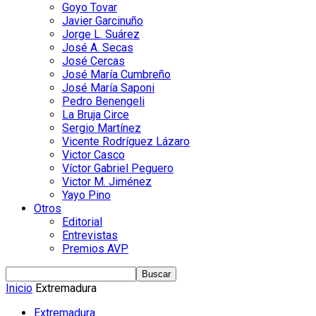
Goyo Tovar
Javier Garcinuño
Jorge L. Suárez
José A. Secas
José Cercas
José María Cumbreño
José María Saponi
Pedro Benengeli
La Bruja Circe
Sergio Martínez
Vicente Rodríguez Lázaro
Victor Casco
Víctor Gabriel Peguero
Victor M. Jiménez
Yayo Pino
Otros
Editorial
Entrevistas
Premios AVP
Inicio
Extremadura
Extremadura