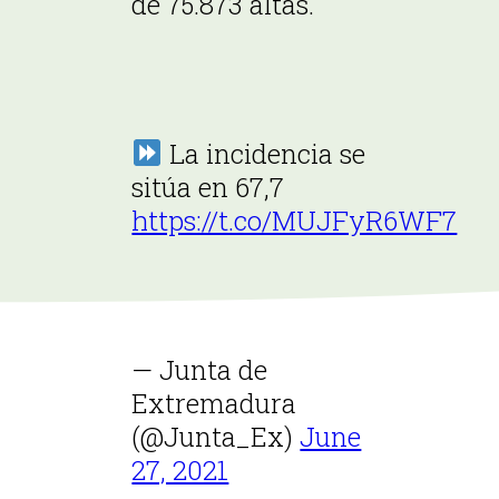
de 75.873 altas.
La incidencia se
sitúa en 67,7
https://t.co/MUJFyR6WF7
— Junta de
Extremadura
(@Junta_Ex)
June
27, 2021