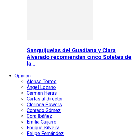
Sanguijuelas del Guadiana y Clara
Alvarado recomiendan cinco Soletes de
la…
Opinión
Alonso Torres
Ángel Lozano
Carmen Heras
Cartas al director
Clorinda Powers
Conrado Gómez
Cora Ibáñez
Emilia Guijarro
Enrique Silveira
Felipe Fernández