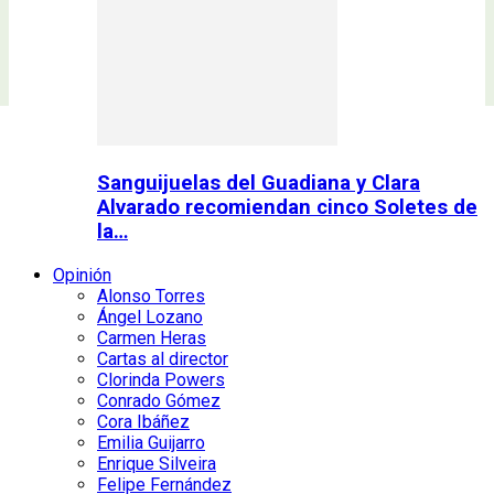
Sanguijuelas del Guadiana y Clara
Alvarado recomiendan cinco Soletes de
la…
Opinión
Alonso Torres
Ángel Lozano
Carmen Heras
Cartas al director
Clorinda Powers
Conrado Gómez
Cora Ibáñez
Emilia Guijarro
Enrique Silveira
Felipe Fernández