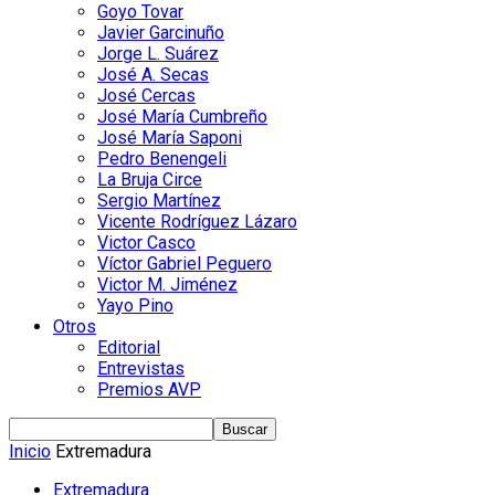
Goyo Tovar
Javier Garcinuño
Jorge L. Suárez
José A. Secas
José Cercas
José María Cumbreño
José María Saponi
Pedro Benengeli
La Bruja Circe
Sergio Martínez
Vicente Rodríguez Lázaro
Victor Casco
Víctor Gabriel Peguero
Victor M. Jiménez
Yayo Pino
Otros
Editorial
Entrevistas
Premios AVP
Inicio
Extremadura
Extremadura