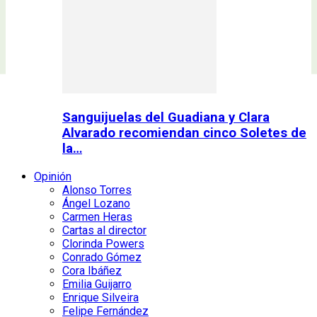
Sanguijuelas del Guadiana y Clara
Alvarado recomiendan cinco Soletes de
la…
Opinión
Alonso Torres
Ángel Lozano
Carmen Heras
Cartas al director
Clorinda Powers
Conrado Gómez
Cora Ibáñez
Emilia Guijarro
Enrique Silveira
Felipe Fernández