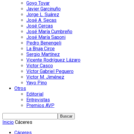
Goyo Tovar
Javier Garcinuño
Jorge L. Suárez
José A. Secas
José Cercas
José María Cumbreño
José María Saponi
Pedro Benengeli
La Bruja Circe
Sergio Martínez
Vicente Rodríguez Lázaro
Victor Casco
Víctor Gabriel Peguero
Victor M. Jiménez
Yayo Pino
Otros
Editorial
Entrevistas
Premios AVP
Inicio
Cáceres
Cáceres