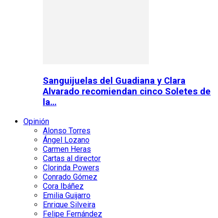
Sanguijuelas del Guadiana y Clara
Alvarado recomiendan cinco Soletes de
la…
Opinión
Alonso Torres
Ángel Lozano
Carmen Heras
Cartas al director
Clorinda Powers
Conrado Gómez
Cora Ibáñez
Emilia Guijarro
Enrique Silveira
Felipe Fernández