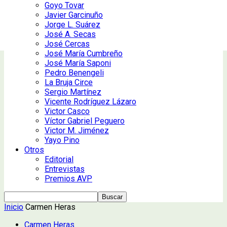
Goyo Tovar
Javier Garcinuño
Jorge L. Suárez
José A. Secas
José Cercas
José María Cumbreño
José María Saponi
Pedro Benengeli
La Bruja Circe
Sergio Martínez
Vicente Rodríguez Lázaro
Victor Casco
Víctor Gabriel Peguero
Victor M. Jiménez
Yayo Pino
Otros
Editorial
Entrevistas
Premios AVP
Inicio
Carmen Heras
Carmen Heras