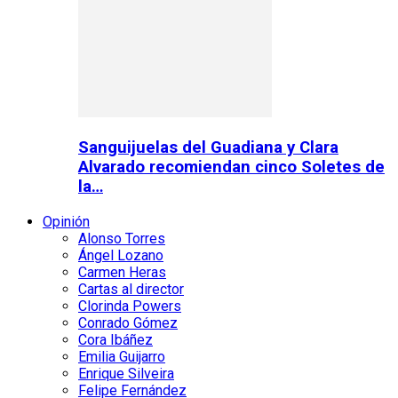
Sanguijuelas del Guadiana y Clara
Alvarado recomiendan cinco Soletes de
la…
Opinión
Alonso Torres
Ángel Lozano
Carmen Heras
Cartas al director
Clorinda Powers
Conrado Gómez
Cora Ibáñez
Emilia Guijarro
Enrique Silveira
Felipe Fernández