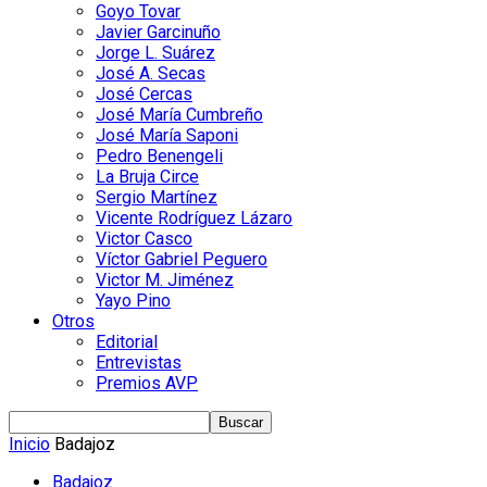
Goyo Tovar
Javier Garcinuño
Jorge L. Suárez
José A. Secas
José Cercas
José María Cumbreño
José María Saponi
Pedro Benengeli
La Bruja Circe
Sergio Martínez
Vicente Rodríguez Lázaro
Victor Casco
Víctor Gabriel Peguero
Victor M. Jiménez
Yayo Pino
Otros
Editorial
Entrevistas
Premios AVP
Inicio
Badajoz
Badajoz