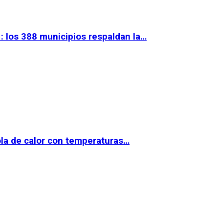
 los 388 municipios respaldan la…
la de calor con temperaturas…