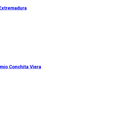
 Extremadura
remio Conchita Viera