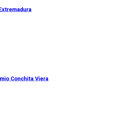
 Extremadura
remio Conchita Viera