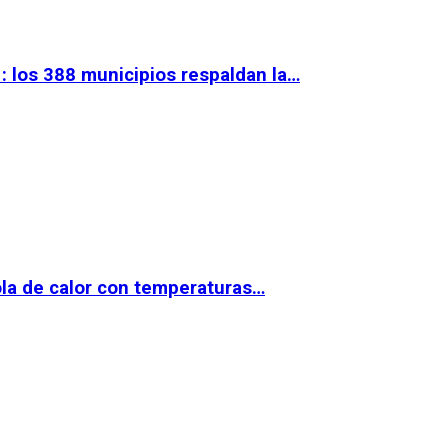
 los 388 municipios respaldan la…
la de calor con temperaturas…