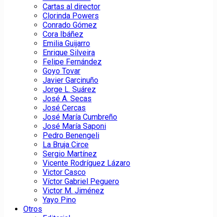
Cartas al director
Clorinda Powers
Conrado Gómez
Cora Ibáñez
Emilia Guijarro
Enrique Silveira
Felipe Fernández
Goyo Tovar
Javier Garcinuño
Jorge L. Suárez
José A. Secas
José Cercas
José María Cumbreño
José María Saponi
Pedro Benengeli
La Bruja Circe
Sergio Martínez
Vicente Rodríguez Lázaro
Victor Casco
Víctor Gabriel Peguero
Victor M. Jiménez
Yayo Pino
Otros