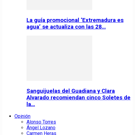
La guía promocional ‘Extremadura es
agua’ se actualiza con las 28…
Sanguijuelas del Guadiana y Clara
Alvarado recomiendan cinco Soletes de
la…
Opinión
Alonso Torres
Ángel Lozano
Carmen Heras