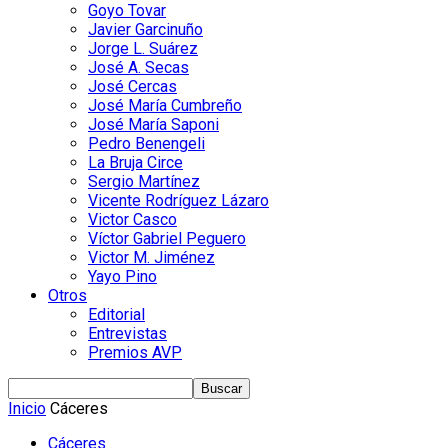
Goyo Tovar
Javier Garcinuño
Jorge L. Suárez
José A. Secas
José Cercas
José María Cumbreño
José María Saponi
Pedro Benengeli
La Bruja Circe
Sergio Martínez
Vicente Rodríguez Lázaro
Victor Casco
Víctor Gabriel Peguero
Victor M. Jiménez
Yayo Pino
Otros
Editorial
Entrevistas
Premios AVP
Inicio
Cáceres
Cáceres