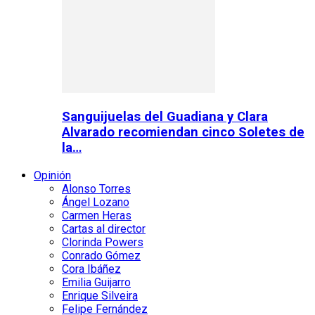
Sanguijuelas del Guadiana y Clara
Alvarado recomiendan cinco Soletes de
la…
Opinión
Alonso Torres
Ángel Lozano
Carmen Heras
Cartas al director
Clorinda Powers
Conrado Gómez
Cora Ibáñez
Emilia Guijarro
Enrique Silveira
Felipe Fernández