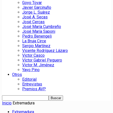
Goyo Tovar
Javier Garcinuño
Jorge L. Suárez
José A. Secas
José Cercas
José María Cumbreño
José María Saponi
Pedro Benengeli
La Bruja Circe
Sergio Martínez
Vicente Rodríguez Lázaro
Victor Casco
Víctor Gabriel Peguero
Victor M. Jiménez
Yayo Pino
Otros
Editorial
Entrevistas
Premios AVP
Inicio
Extremadura
Extremadura