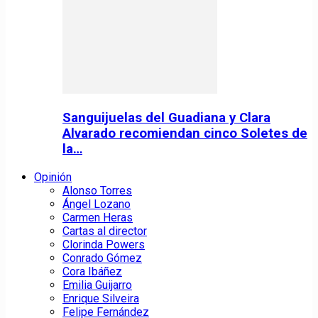
Sanguijuelas del Guadiana y Clara
Alvarado recomiendan cinco Soletes de
la…
Opinión
Alonso Torres
Ángel Lozano
Carmen Heras
Cartas al director
Clorinda Powers
Conrado Gómez
Cora Ibáñez
Emilia Guijarro
Enrique Silveira
Felipe Fernández