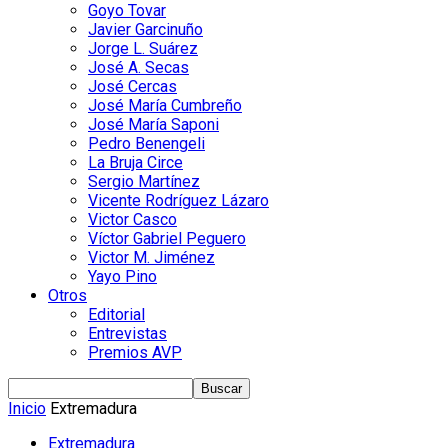
Goyo Tovar
Javier Garcinuño
Jorge L. Suárez
José A. Secas
José Cercas
José María Cumbreño
José María Saponi
Pedro Benengeli
La Bruja Circe
Sergio Martínez
Vicente Rodríguez Lázaro
Victor Casco
Víctor Gabriel Peguero
Victor M. Jiménez
Yayo Pino
Otros
Editorial
Entrevistas
Premios AVP
Inicio
Extremadura
Extremadura