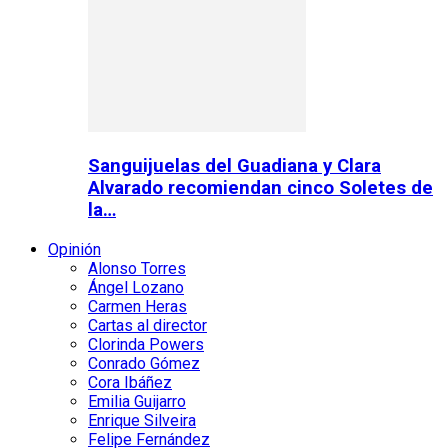
Sanguijuelas del Guadiana y Clara
Alvarado recomiendan cinco Soletes de
la…
Opinión
Alonso Torres
Ángel Lozano
Carmen Heras
Cartas al director
Clorinda Powers
Conrado Gómez
Cora Ibáñez
Emilia Guijarro
Enrique Silveira
Felipe Fernández