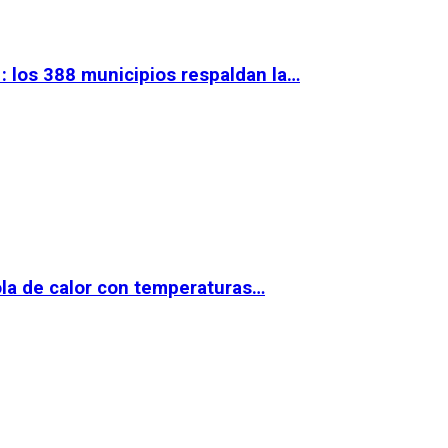
 los 388 municipios respaldan la…
la de calor con temperaturas…