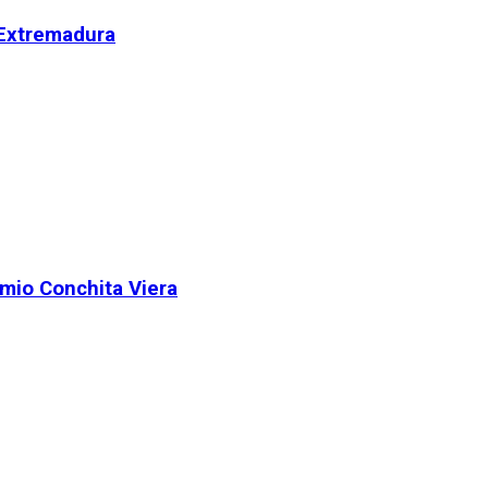
 Extremadura
remio Conchita Viera