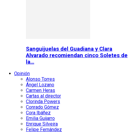
Sanguijuelas del Guadiana y Clara
Alvarado recomiendan cinco Soletes de
la…
Opinión
Alonso Torres
Ángel Lozano
Carmen Heras
Cartas al director
Clorinda Powers
Conrado Gómez
Cora Ibáñez
Emilia Guijarro
Enrique Silveira
Felipe Fernández