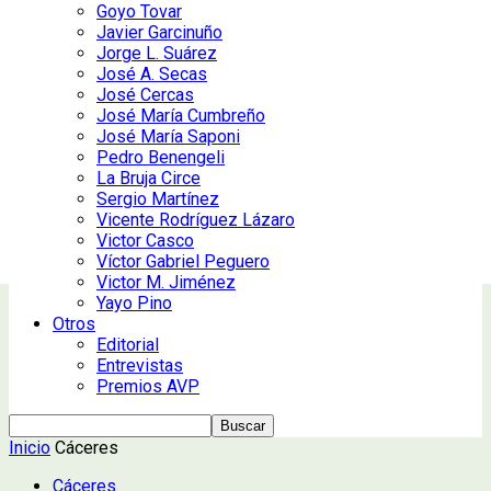
Goyo Tovar
Javier Garcinuño
Jorge L. Suárez
José A. Secas
José Cercas
José María Cumbreño
José María Saponi
Pedro Benengeli
La Bruja Circe
Sergio Martínez
Vicente Rodríguez Lázaro
Victor Casco
Víctor Gabriel Peguero
Victor M. Jiménez
Yayo Pino
Otros
Editorial
Entrevistas
Premios AVP
Inicio
Cáceres
Cáceres