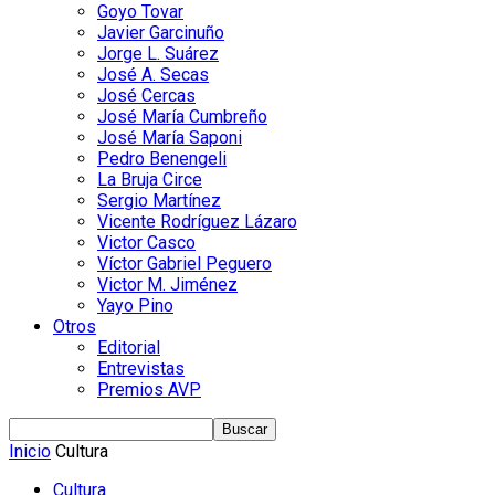
Goyo Tovar
Javier Garcinuño
Jorge L. Suárez
José A. Secas
José Cercas
José María Cumbreño
José María Saponi
Pedro Benengeli
La Bruja Circe
Sergio Martínez
Vicente Rodríguez Lázaro
Victor Casco
Víctor Gabriel Peguero
Victor M. Jiménez
Yayo Pino
Otros
Editorial
Entrevistas
Premios AVP
Inicio
Cultura
Cultura