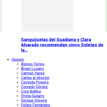
Sanguijuelas del Guadiana y Clara
Alvarado recomiendan cinco Soletes de
la…
Opinión
Alonso Torres
Ángel Lozano
Carmen Heras
Cartas al director
Clorinda Powers
Conrado Gómez
Cora Ibáñez
Emilia Guijarro
Enrique Silveira
Felipe Fernández