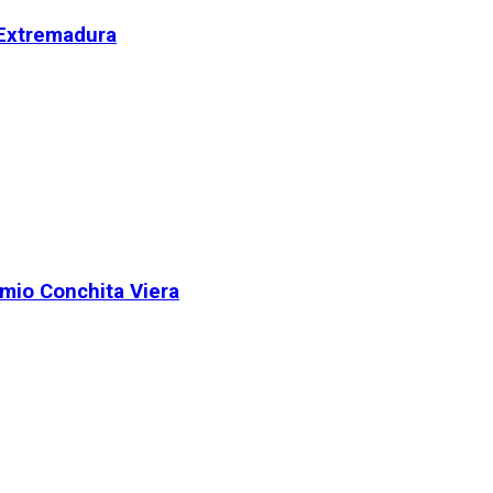
 Extremadura
remio Conchita Viera