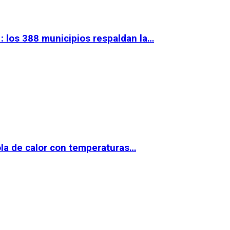
 los 388 municipios respaldan la…
la de calor con temperaturas…