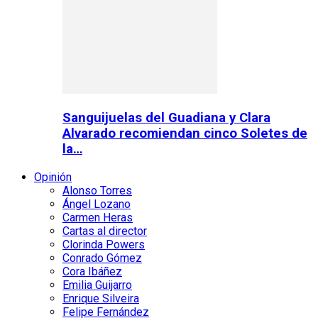
Sanguijuelas del Guadiana y Clara
Alvarado recomiendan cinco Soletes de
la…
Opinión
Alonso Torres
Ángel Lozano
Carmen Heras
Cartas al director
Clorinda Powers
Conrado Gómez
Cora Ibáñez
Emilia Guijarro
Enrique Silveira
Felipe Fernández