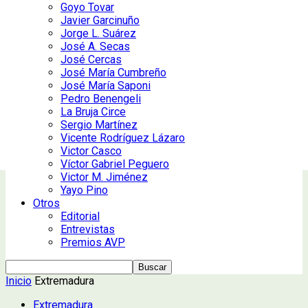
Goyo Tovar
Javier Garcinuño
Jorge L. Suárez
José A. Secas
José Cercas
José María Cumbreño
José María Saponi
Pedro Benengeli
La Bruja Circe
Sergio Martínez
Vicente Rodríguez Lázaro
Victor Casco
Víctor Gabriel Peguero
Victor M. Jiménez
Yayo Pino
Otros
Editorial
Entrevistas
Premios AVP
Inicio
Extremadura
Extremadura