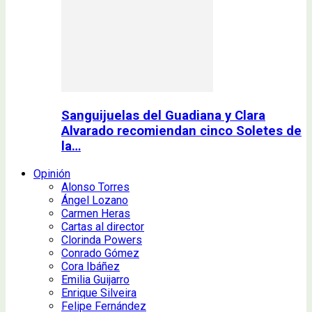
Sanguijuelas del Guadiana y Clara
Alvarado recomiendan cinco Soletes de
la…
Opinión
Alonso Torres
Ángel Lozano
Carmen Heras
Cartas al director
Clorinda Powers
Conrado Gómez
Cora Ibáñez
Emilia Guijarro
Enrique Silveira
Felipe Fernández