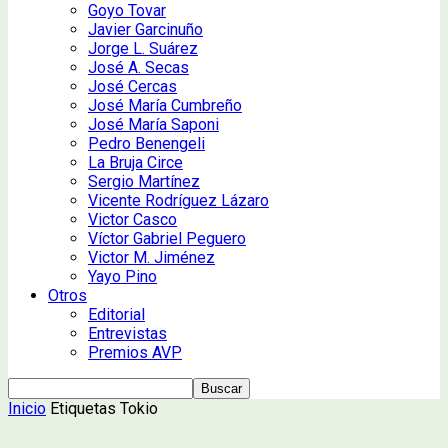
Goyo Tovar
Javier Garcinuño
Jorge L. Suárez
José A. Secas
José Cercas
José María Cumbreño
José María Saponi
Pedro Benengeli
La Bruja Circe
Sergio Martínez
Vicente Rodríguez Lázaro
Victor Casco
Víctor Gabriel Peguero
Victor M. Jiménez
Yayo Pino
Otros
Editorial
Entrevistas
Premios AVP
Inicio
Etiquetas
Tokio