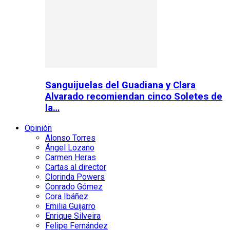
Sanguijuelas del Guadiana y Clara
Alvarado recomiendan cinco Soletes de
la…
Opinión
Alonso Torres
Ángel Lozano
Carmen Heras
Cartas al director
Clorinda Powers
Conrado Gómez
Cora Ibáñez
Emilia Guijarro
Enrique Silveira
Felipe Fernández