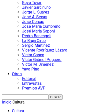
Goyo Tovar
Javier Garcinuño
Jorge L. Suárez
José A. Secas
José Cercas
José María Cumbreño
José María Saponi
Pedro Benengeli
La Bruja Circe
Sergio Martínez
Vicente Rodríguez Lázaro
Victor Casco
Víctor Gabriel Peguero
Victor M. Jiménez
Yayo Pino
Otros
Editorial
Entrevistas
Premios AVP
Inicio
Cultura
Cultura