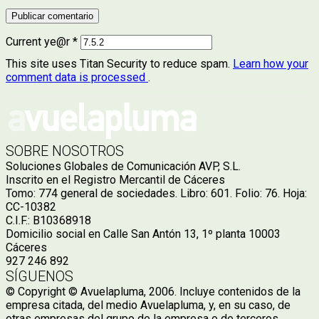
Current ye@r
*
This site uses Titan Security to reduce spam.
Learn how your
comment data is processed
.
SOBRE NOSOTROS
Soluciones Globales de Comunicación AVP, S.L.
Inscrito en el Registro Mercantil de Cáceres
Tomo: 774 general de sociedades. Libro: 601. Folio: 76. Hoja:
CC-10382
C.I.F.: B10368918
Domicilio social en Calle San Antón 13, 1º planta 10003
Cáceres
927 246 892
SÍGUENOS
© Copyright © Avuelapluma, 2006. Incluye contenidos de la
empresa citada, del medio Avuelapluma, y, en su caso, de
otras empresas del grupo de la empresa o de terceros.