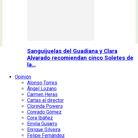
Sanguijuelas del Guadiana y Clara
Alvarado recomiendan cinco Soletes de
la…
Opinión
Alonso Torres
Ángel Lozano
Carmen Heras
Cartas al director
Clorinda Powers
Conrado Gómez
Cora Ibáñez
Emilia Guijarro
Enrique Silveira
Felipe Fernández