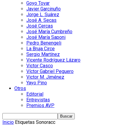
Goyo Tovar
Javier Garcinuño
Jorge L. Suárez
José A. Secas
José Cercas
José María Cumbreño
José María Saponi
Pedro Benengeli
La Bruja Circe
Sergio Martínez
Vicente Rodríguez Lázaro
Victor Casco
Víctor Gabriel Peguero
Victor M. Jiménez
Yayo Pino
Otros
Editorial
Entrevistas
Premios AVP
Inicio
Etiquetas
Sonoracc