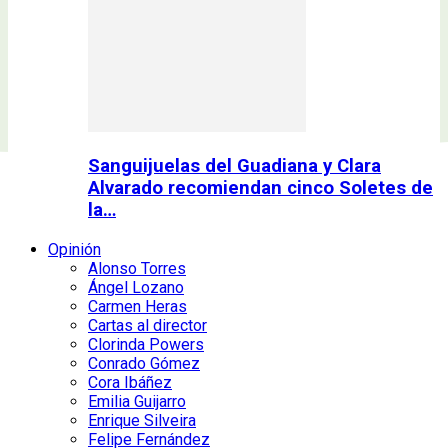
Sanguijuelas del Guadiana y Clara
Alvarado recomiendan cinco Soletes de
la…
Opinión
Alonso Torres
Ángel Lozano
Carmen Heras
Cartas al director
Clorinda Powers
Conrado Gómez
Cora Ibáñez
Emilia Guijarro
Enrique Silveira
Felipe Fernández