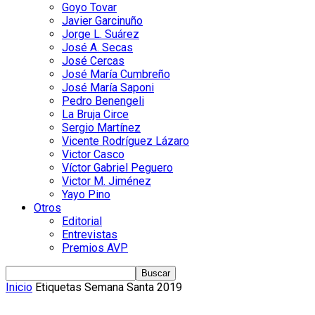
Goyo Tovar
Javier Garcinuño
Jorge L. Suárez
José A. Secas
José Cercas
José María Cumbreño
José María Saponi
Pedro Benengeli
La Bruja Circe
Sergio Martínez
Vicente Rodríguez Lázaro
Victor Casco
Víctor Gabriel Peguero
Victor M. Jiménez
Yayo Pino
Otros
Editorial
Entrevistas
Premios AVP
Inicio
Etiquetas
Semana Santa 2019