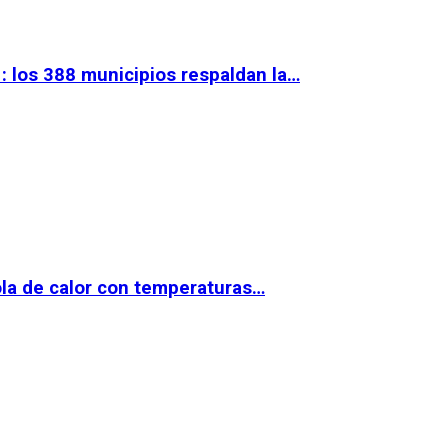
 los 388 municipios respaldan la…
la de calor con temperaturas…