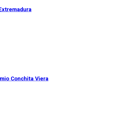
 Extremadura
remio Conchita Viera