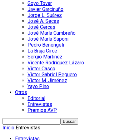
Goyo Tovar
Javier Garcinuño
Jorge L. Suárez
José A. Secas
José Cercas
José María Cumbreño
José María Saponi
Pedro Benengeli
La Bruja Circe
Sergio Martínez
Vicente Rodríguez Lázaro
Victor Casco
Víctor Gabriel Peguero
Victor M. Jiménez
Yayo Pino
Otros
Editorial
Entrevistas
Premios AVP
Inicio
Entrevistas
Entrevistas