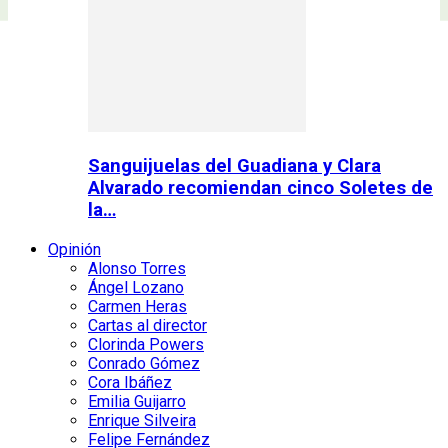
Sanguijuelas del Guadiana y Clara
Alvarado recomiendan cinco Soletes de
la…
Opinión
Alonso Torres
Ángel Lozano
Carmen Heras
Cartas al director
Clorinda Powers
Conrado Gómez
Cora Ibáñez
Emilia Guijarro
Enrique Silveira
Felipe Fernández