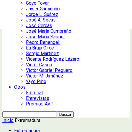
Goyo Tovar
Javier Garcinuño
Jorge L. Suárez
José A. Secas
José Cercas
José María Cumbreño
José María Saponi
Pedro Benengeli
La Bruja Circe
Sergio Martínez
Vicente Rodríguez Lázaro
Victor Casco
Víctor Gabriel Peguero
Victor M. Jiménez
Yayo Pino
Otros
Editorial
Entrevistas
Premios AVP
Inicio
Extremadura
Extremadura