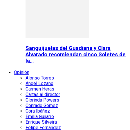
Sanguijuelas del Guadiana y Clara
Alvarado recomiendan cinco Soletes de
la…
Opinión
Alonso Torres
Ángel Lozano
Carmen Heras
Cartas al director
Clorinda Powers
Conrado Gómez
Cora Ibáñez
Emilia Guijarro
Enrique Silveira
Felipe Fernández