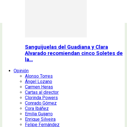
Sanguijuelas del Guadiana y Clara
Alvarado recomiendan cinco Soletes de
la…
Opinión
Alonso Torres
Ángel Lozano
Carmen Heras
Cartas al director
Clorinda Powers
Conrado Gómez
Cora Ibáñez
Emilia Guijarro
Enrique Silveira
Felipe Fernández