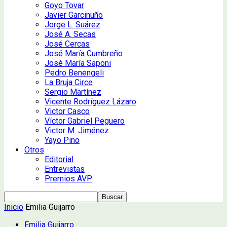
Goyo Tovar
Javier Garcinuño
Jorge L. Suárez
José A. Secas
José Cercas
José María Cumbreño
José María Saponi
Pedro Benengeli
La Bruja Circe
Sergio Martínez
Vicente Rodríguez Lázaro
Victor Casco
Víctor Gabriel Peguero
Victor M. Jiménez
Yayo Pino
Otros
Editorial
Entrevistas
Premios AVP
Inicio
Emilia Guijarro
Emilia Guijarro