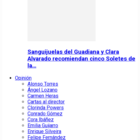
Sanguijuelas del Guadiana y Clara
Alvarado recomiendan cinco Soletes de
la…
Opinión
Alonso Torres
Ángel Lozano
Carmen Heras
Cartas al director
Clorinda Powers
Conrado Gómez
Cora Ibáñez
Emilia Guijarro
Enrique Silveira
Felipe Fernández