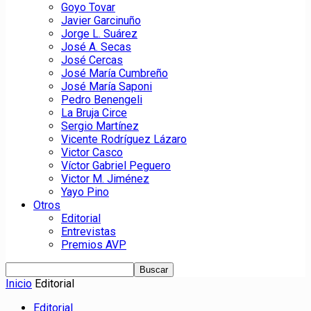
Goyo Tovar
Javier Garcinuño
Jorge L. Suárez
José A. Secas
José Cercas
José María Cumbreño
José María Saponi
Pedro Benengeli
La Bruja Circe
Sergio Martínez
Vicente Rodríguez Lázaro
Victor Casco
Víctor Gabriel Peguero
Victor M. Jiménez
Yayo Pino
Otros
Editorial
Entrevistas
Premios AVP
Inicio
Editorial
Editorial