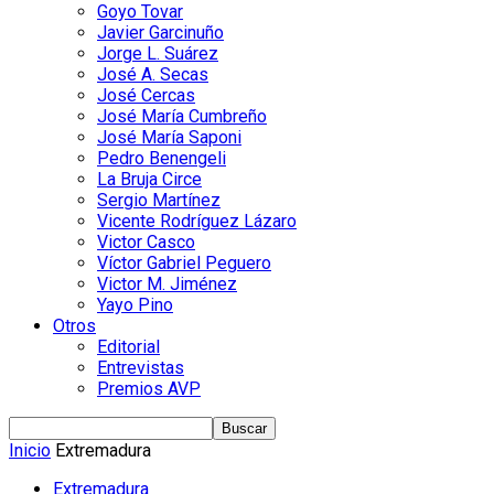
Goyo Tovar
Javier Garcinuño
Jorge L. Suárez
José A. Secas
José Cercas
José María Cumbreño
José María Saponi
Pedro Benengeli
La Bruja Circe
Sergio Martínez
Vicente Rodríguez Lázaro
Victor Casco
Víctor Gabriel Peguero
Victor M. Jiménez
Yayo Pino
Otros
Editorial
Entrevistas
Premios AVP
Inicio
Extremadura
Extremadura