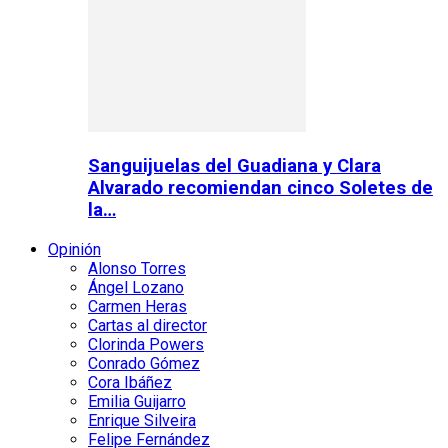
Sanguijuelas del Guadiana y Clara
Alvarado recomiendan cinco Soletes de
la…
Opinión
Alonso Torres
Ángel Lozano
Carmen Heras
Cartas al director
Clorinda Powers
Conrado Gómez
Cora Ibáñez
Emilia Guijarro
Enrique Silveira
Felipe Fernández