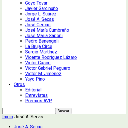
Goyo Tovar
Javier Garcinuño
Jorge L. Suárez
José A. Secas
José Cercas
José María Cumbreño
José María Saponi
Pedro Benengeli
La Bruja Circe
Sergio Martínez
Vicente Rodríguez Lázaro
Victor Casco
Víctor Gabriel Peguero
Victor M. Jiménez
Yayo Pino
Otros
Editorial
Entrevistas
Premios AVP
Inicio
José A. Secas
José A. Secas