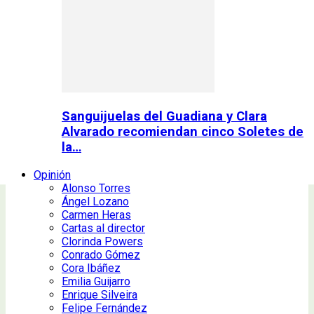
Sanguijuelas del Guadiana y Clara
Alvarado recomiendan cinco Soletes de
la…
Opinión
Alonso Torres
Ángel Lozano
Carmen Heras
Cartas al director
Clorinda Powers
Conrado Gómez
Cora Ibáñez
Emilia Guijarro
Enrique Silveira
Felipe Fernández