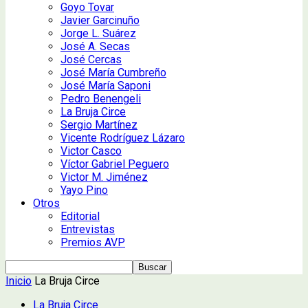
Goyo Tovar
Javier Garcinuño
Jorge L. Suárez
José A. Secas
José Cercas
José María Cumbreño
José María Saponi
Pedro Benengeli
La Bruja Circe
Sergio Martínez
Vicente Rodríguez Lázaro
Victor Casco
Víctor Gabriel Peguero
Victor M. Jiménez
Yayo Pino
Otros
Editorial
Entrevistas
Premios AVP
Inicio
La Bruja Circe
La Bruja Circe