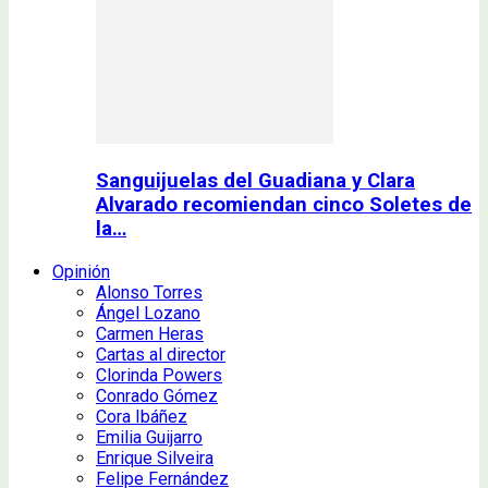
Sanguijuelas del Guadiana y Clara
Alvarado recomiendan cinco Soletes de
la…
Opinión
Alonso Torres
Ángel Lozano
Carmen Heras
Cartas al director
Clorinda Powers
Conrado Gómez
Cora Ibáñez
Emilia Guijarro
Enrique Silveira
Felipe Fernández