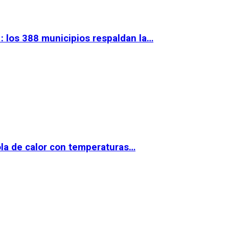
 los 388 municipios respaldan la…
la de calor con temperaturas…