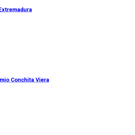
 Extremadura
remio Conchita Viera