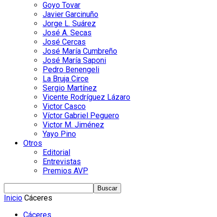
Goyo Tovar
Javier Garcinuño
Jorge L. Suárez
José A. Secas
José Cercas
José María Cumbreño
José María Saponi
Pedro Benengeli
La Bruja Circe
Sergio Martínez
Vicente Rodríguez Lázaro
Victor Casco
Víctor Gabriel Peguero
Victor M. Jiménez
Yayo Pino
Otros
Editorial
Entrevistas
Premios AVP
Inicio
Cáceres
Cáceres