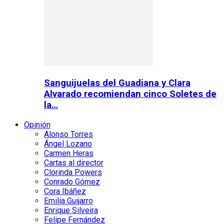
Sanguijuelas del Guadiana y Clara
Alvarado recomiendan cinco Soletes de
la…
Opinión
Alonso Torres
Ángel Lozano
Carmen Heras
Cartas al director
Clorinda Powers
Conrado Gómez
Cora Ibáñez
Emilia Guijarro
Enrique Silveira
Felipe Fernández