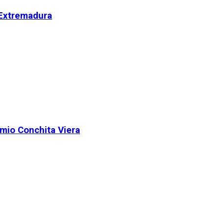
 Extremadura
remio Conchita Viera