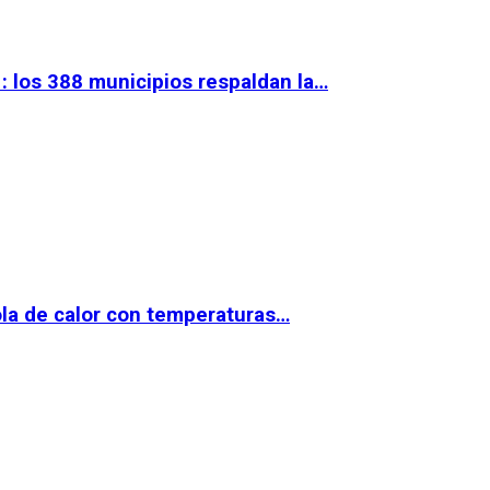
 los 388 municipios respaldan la…
la de calor con temperaturas…